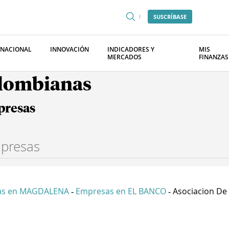
SUSCRÍBASE
RNACIONAL
INNOVACIÓN
INDICADORES Y
MIS
MERCADOS
FINANZAS
olombianas
presas
as en MAGDALENA
Empresas en EL BANCO
Asociacion De 
-
-