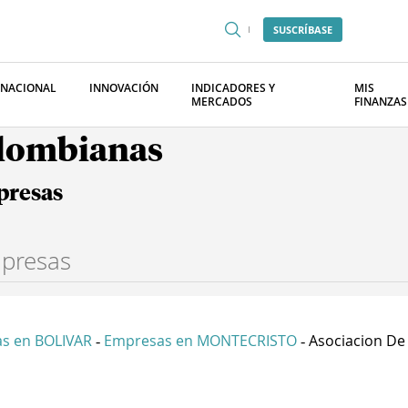
SUSCRÍBASE
RNACIONAL
INNOVACIÓN
INDICADORES Y
MIS
MERCADOS
FINANZAS
olombianas
presas
s en BOLIVAR
Empresas en MONTECRISTO
Asociacion De V
-
-