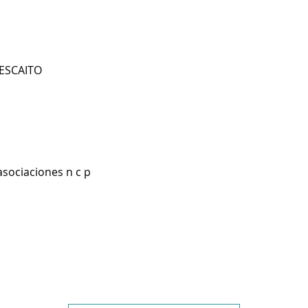
PESCAITO
asociaciones n c p