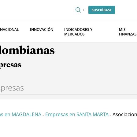
SUSCRÍBASE
RNACIONAL
INNOVACIÓN
INDICADORES Y
MIS
MERCADOS
FINANZAS
olombianas
presas
as en MAGDALENA
Empresas en SANTA MARTA
Asociacion 
-
-