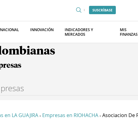
SUSCRÍBASE
RNACIONAL
INNOVACIÓN
INDICADORES Y
MIS
MERCADOS
FINANZAS
olombianas
presas
s en LA GUAJIRA
Empresas en RIOHACHA
Asociacion De P
-
-