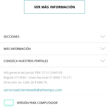
VER MÁS INFORMACIÓN
SECCIONES
MÁS INFORMACIÓN
CONOZCA NUESTROS PORTALES
Info general del portal: PBX: 57 (1) 2940100.
Bogotá 5714444 - Línea Nacional 01 8000 110 211.
Dirección: Av. Calle 26 # 68B-70.
servicioalclienteweb@eltiempo.com
VERSIÓN PARA COMPUTADOR