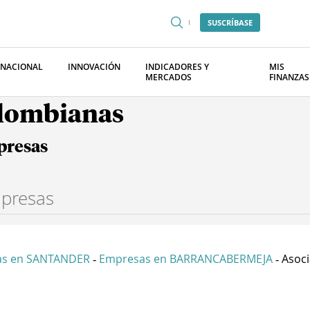
SUSCRÍBASE
RNACIONAL
INNOVACIÓN
INDICADORES Y
MIS
MERCADOS
FINANZAS
olombianas
presas
as en SANTANDER
Empresas en BARRANCABERMEJA
Asoci
-
-