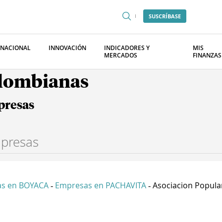
SUSCRÍBASE
RNACIONAL
INNOVACIÓN
INDICADORES Y
MIS
MERCADOS
FINANZAS
olombianas
presas
s en BOYACA
Empresas en PACHAVITA
Asociacion Popular 
-
-