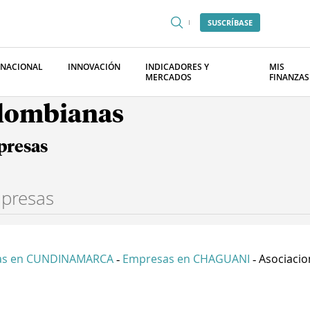
SUSCRÍBASE
RNACIONAL
INNOVACIÓN
INDICADORES Y
MIS
MERCADOS
FINANZAS
olombianas
presas
as en CUNDINAMARCA
Empresas en CHAGUANI
Asociacion
-
-