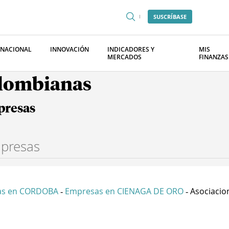
SUSCRÍBASE
RNACIONAL
INNOVACIÓN
INDICADORES Y
MIS
MERCADOS
FINANZAS
olombianas
presas
as en CORDOBA
Empresas en CIENAGA DE ORO
Asociacio
-
-