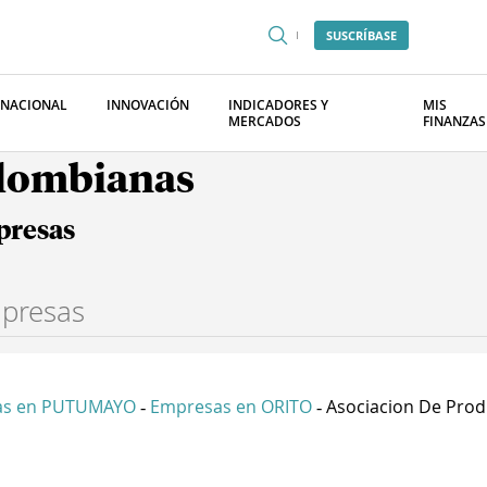
SUSCRÍBASE
RNACIONAL
INNOVACIÓN
INDICADORES Y
MIS
MERCADOS
FINANZAS
olombianas
presas
as en PUTUMAYO
Empresas en ORITO
Asociacion De Produ
-
-