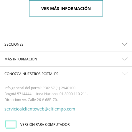
VER MÁS INFORMACIÓN
SECCIONES
MÁS INFORMACIÓN
CONOZCA NUESTROS PORTALES
Info general del portal: PBX: 57 (1) 2940100.
Bogotá 5714444 - Línea Nacional 01 8000 110 211.
Dirección: Av. Calle 26 # 68B-70.
servicioalclienteweb@eltiempo.com
VERSIÓN PARA COMPUTADOR