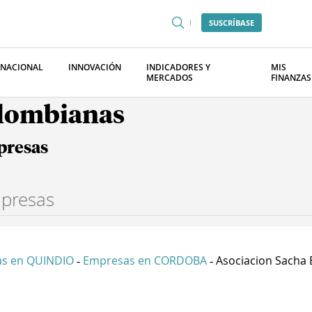
SUSCRÍBASE
RNACIONAL
INNOVACIÓN
INDICADORES Y
MIS
MERCADOS
FINANZAS
olombianas
presas
s en QUINDIO
Empresas en CORDOBA
Asociacion Sacha Ej
-
-