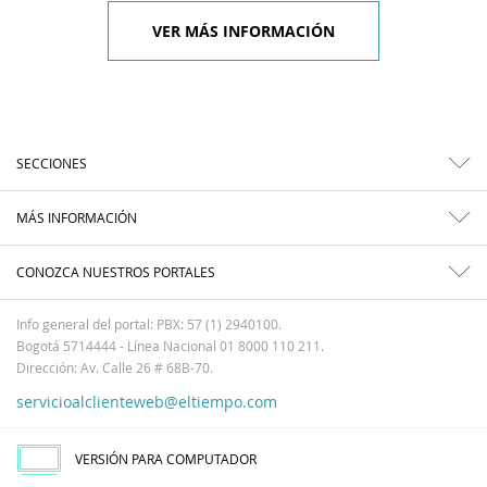
VER MÁS INFORMACIÓN
SECCIONES
MÁS INFORMACIÓN
CONOZCA NUESTROS PORTALES
Info general del portal: PBX: 57 (1) 2940100.
Bogotá 5714444 - Línea Nacional 01 8000 110 211.
Dirección: Av. Calle 26 # 68B-70.
servicioalclienteweb@eltiempo.com
VERSIÓN PARA COMPUTADOR