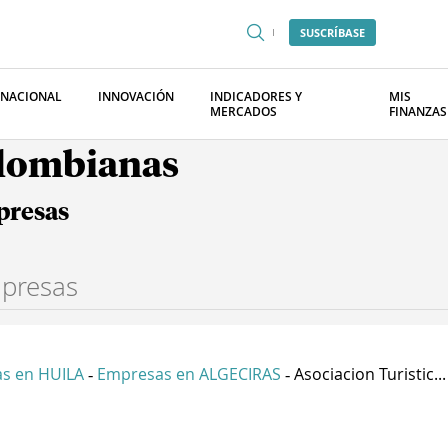
SUSCRÍBASE
RNACIONAL
INNOVACIÓN
INDICADORES Y
MIS
MERCADOS
FINANZAS
olombianas
presas
s en HUILA
Empresas en ALGECIRAS
Asociacion Turistic...
-
-