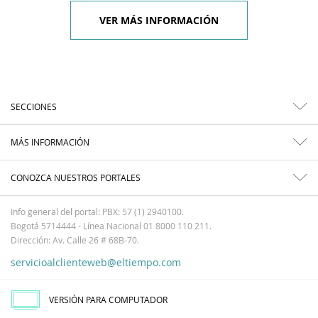
VER MÁS INFORMACIÓN
SECCIONES
MÁS INFORMACIÓN
CONOZCA NUESTROS PORTALES
Info general del portal: PBX: 57 (1) 2940100.
Bogotá 5714444 - Línea Nacional 01 8000 110 211.
Dirección: Av. Calle 26 # 68B-70.
servicioalclienteweb@eltiempo.com
VERSIÓN PARA COMPUTADOR