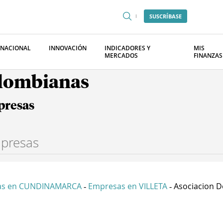
SUSCRÍBASE
RNACIONAL
INNOVACIÓN
INDICADORES Y
MIS
MERCADOS
FINANZAS
olombianas
presas
as en CUNDINAMARCA
Empresas en VILLETA
Asociacion De
-
-