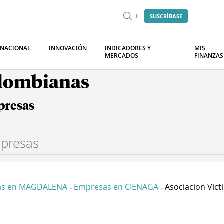
SUSCRÍBASE
RNACIONAL
INNOVACIÓN
INDICADORES Y
MIS
MERCADOS
FINANZAS
olombianas
presas
as en MAGDALENA
Empresas en CIENAGA
Asociacion Victi
-
-