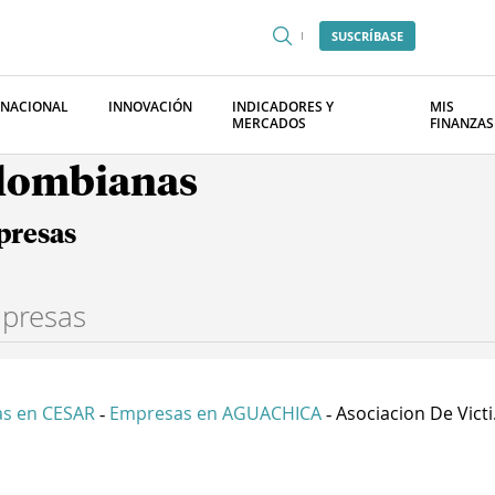
SUSCRÍBASE
RNACIONAL
INNOVACIÓN
INDICADORES Y
MIS
MERCADOS
FINANZAS
olombianas
presas
s en CESAR
Empresas en AGUACHICA
Asociacion De Victi.
-
-