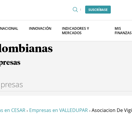
SUSCRÍBASE
RNACIONAL
INNOVACIÓN
INDICADORES Y
MIS
MERCADOS
FINANZAS
olombianas
presas
s en CESAR
Empresas en VALLEDUPAR
Asociacion De Vigil
-
-