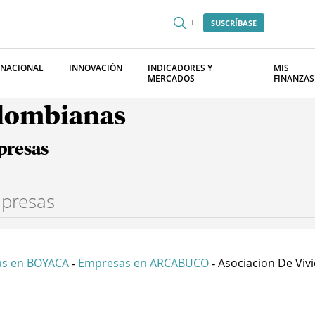
SUSCRÍBASE
RNACIONAL
INNOVACIÓN
INDICADORES Y
MIS
MERCADOS
FINANZAS
olombianas
presas
s en BOYACA
Empresas en ARCABUCO
Asociacion De Vivie
-
-