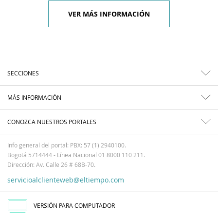
VER MÁS INFORMACIÓN
SECCIONES
MÁS INFORMACIÓN
CONOZCA NUESTROS PORTALES
Info general del portal: PBX: 57 (1) 2940100.
Bogotá 5714444 - Línea Nacional 01 8000 110 211.
Dirección: Av. Calle 26 # 68B-70.
servicioalclienteweb@eltiempo.com
VERSIÓN PARA COMPUTADOR