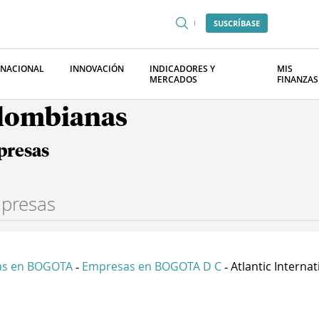
SUSCRÍBASE
RNACIONAL
INNOVACIÓN
INDICADORES Y
MIS
MERCADOS
FINANZAS
olombianas
presas
as en BOGOTA
Empresas en BOGOTA D C
Atlantic Internati
-
-