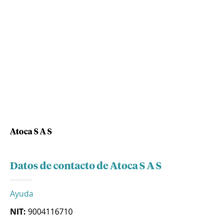
Atoca S A S
Datos de contacto de Atoca S A S
Ayuda
NIT:
9004116710