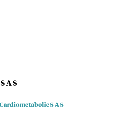
S A S
 Cardiometabolic S A S