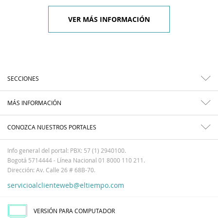
VER MÁS INFORMACIÓN
SECCIONES
MÁS INFORMACIÓN
CONOZCA NUESTROS PORTALES
Info general del portal: PBX: 57 (1) 2940100.
Bogotá 5714444 - Línea Nacional 01 8000 110 211.
Dirección: Av. Calle 26 # 68B-70.
servicioalclienteweb@eltiempo.com
VERSIÓN PARA COMPUTADOR