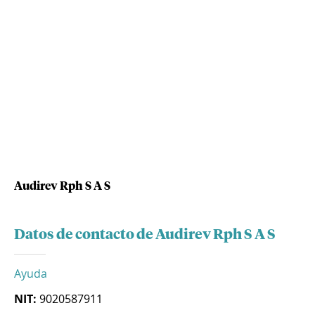
Audirev Rph S A S
Datos de contacto de Audirev Rph S A S
Ayuda
NIT:
9020587911