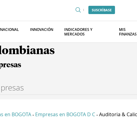
SUSCRÍBASE
RNACIONAL
INNOVACIÓN
INDICADORES Y
MIS
MERCADOS
FINANZAS
olombianas
presas
as en BOGOTA
Empresas en BOGOTA D C
Auditoria & Calid
-
-