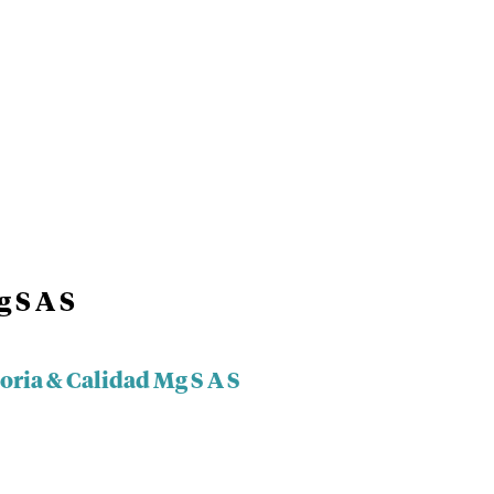
 S A S
oria & Calidad Mg S A S