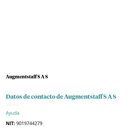
Augmentstaff S A S
Datos de contacto de Augmentstaff S A S
Ayuda
NIT:
9019744279