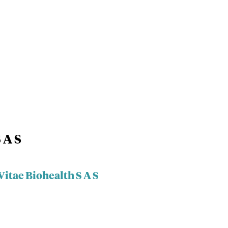
 A S
Vitae Biohealth S A S