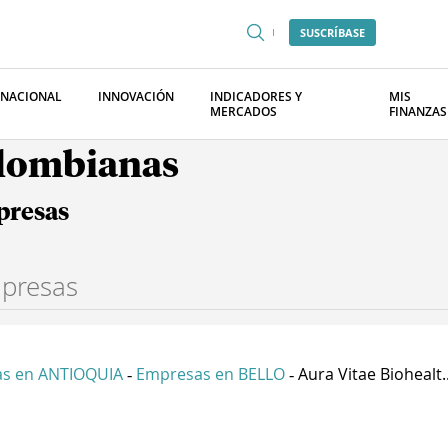
SUSCRÍBASE
RNACIONAL
INNOVACIÓN
INDICADORES Y
MIS
MERCADOS
FINANZAS
olombianas
presas
s en ANTIOQUIA
Empresas en BELLO
Aura Vitae Biohealt..
-
-