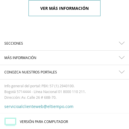
VER MÁS INFORMACIÓN
SECCIONES
MÁS INFORMACIÓN
CONOZCA NUESTROS PORTALES
Info general del portal: PBX: 57 (1) 2940100.
Bogotá 5714444 - Línea Nacional 01 8000 110 211.
Dirección: Av. Calle 26 # 68B-70.
servicioalclienteweb@eltiempo.com
VERSIÓN PARA COMPUTADOR