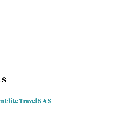
 S
 Elite Travel S A S