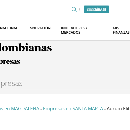
SUSCRÍBASE
RNACIONAL
INNOVACIÓN
INDICADORES Y
MIS
MERCADOS
FINANZAS
olombianas
presas
as en MAGDALENA
Empresas en SANTA MARTA
Aurum Elite
-
-