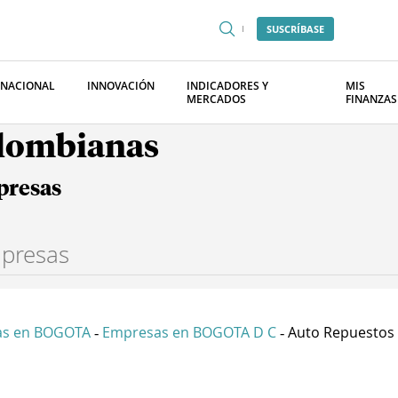
SUSCRÍBASE
RNACIONAL
INNOVACIÓN
INDICADORES Y
MIS
MERCADOS
FINANZAS
olombianas
presas
as en BOGOTA
Empresas en BOGOTA D C
Auto Repuestos D
-
-