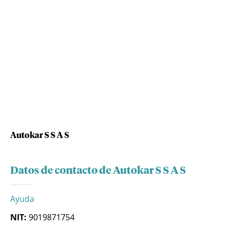
Autokar S S A S
Datos de contacto de Autokar S S A S
Ayuda
NIT:
9019871754