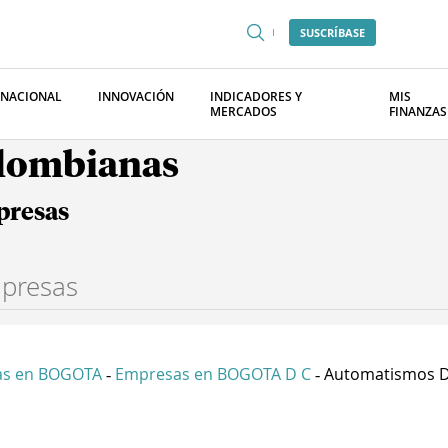
SUSCRÍBASE
RNACIONAL
INNOVACIÓN
INDICADORES Y
MIS
MERCADOS
FINANZAS
olombianas
presas
as en BOGOTA
Empresas en BOGOTA D C
Automatismos De
-
-