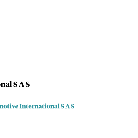
nal S A S
otive International S A S