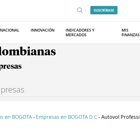
SUSCRÍBASE
RNACIONAL
INNOVACIÓN
INDICADORES Y
MIS
MERCADOS
FINANZAS
olombianas
presas
as en BOGOTA
Empresas en BOGOTA D C
Autovol Professi
-
-