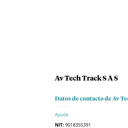
Av Tech Track S A S
Datos de contacto de Av Te
Ayuda
NIT:
9018355391