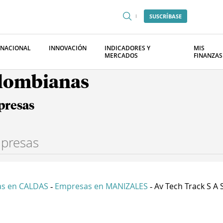
SUSCRÍBASE
RNACIONAL
INNOVACIÓN
INDICADORES Y
MIS
MERCADOS
FINANZAS
olombianas
presas
s en CALDAS
Empresas en MANIZALES
Av Tech Track S A 
-
-