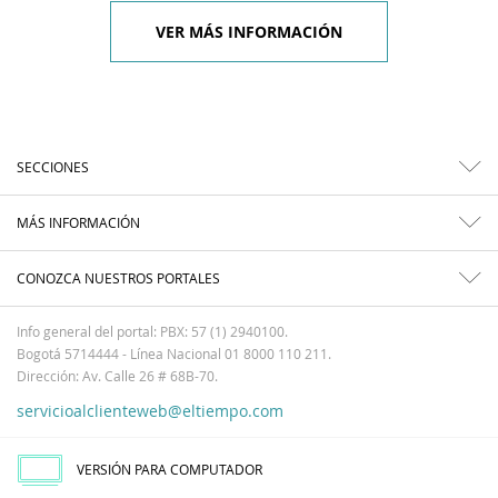
VER MÁS INFORMACIÓN
SECCIONES
MÁS INFORMACIÓN
CONOZCA NUESTROS PORTALES
Info general del portal: PBX: 57 (1) 2940100.
Bogotá 5714444 - Línea Nacional 01 8000 110 211.
Dirección: Av. Calle 26 # 68B-70.
servicioalclienteweb@eltiempo.com
VERSIÓN PARA COMPUTADOR