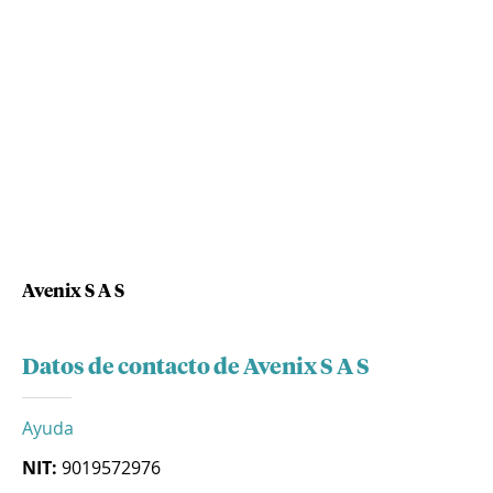
Avenix S A S
Datos de contacto de Avenix S A S
Ayuda
NIT:
9019572976