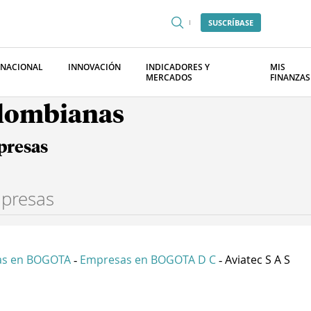
SUSCRÍBASE
RNACIONAL
INNOVACIÓN
INDICADORES Y
MIS
MERCADOS
FINANZAS
olombianas
presas
as en BOGOTA
Empresas en BOGOTA D C
Aviatec S A S
-
-