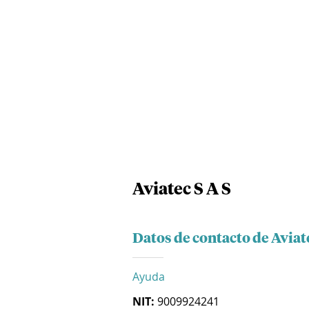
Aviatec S A S
Datos de contacto de Aviate
Ayuda
NIT:
9009924241