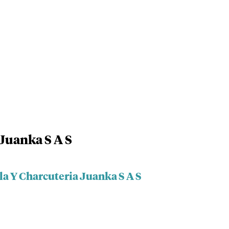
 Juanka S A S
la Y Charcuteria Juanka S A S