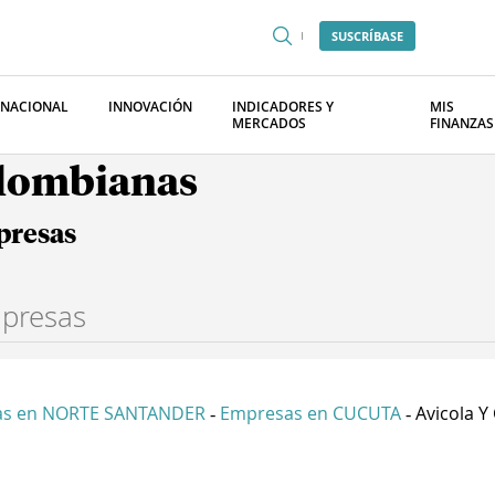
SUSCRÍBASE
RNACIONAL
INNOVACIÓN
INDICADORES Y
MIS
MERCADOS
FINANZAS
olombianas
presas
as en NORTE SANTANDER
Empresas en CUCUTA
Avicola Y 
-
-