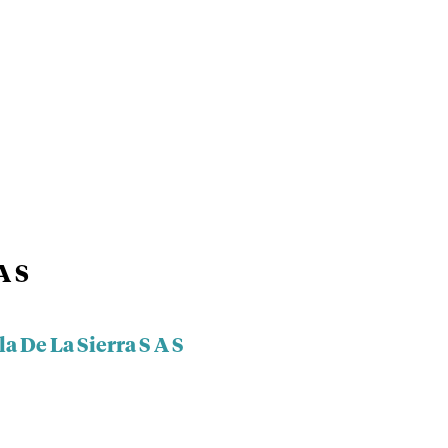
A S
a De La Sierra S A S