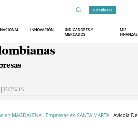
SUSCRÍBASE
RNACIONAL
INNOVACIÓN
INDICADORES Y
MIS
MERCADOS
FINANZAS
olombianas
presas
as en MAGDALENA
Empresas en SANTA MARTA
Avicola De 
-
-