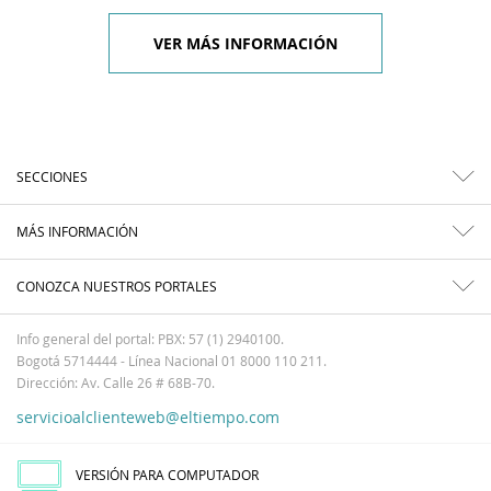
VER MÁS INFORMACIÓN
SECCIONES
MÁS INFORMACIÓN
CONOZCA NUESTROS PORTALES
Info general del portal: PBX: 57 (1) 2940100.
Bogotá 5714444 - Línea Nacional 01 8000 110 211.
Dirección: Av. Calle 26 # 68B-70.
servicioalclienteweb@eltiempo.com
VERSIÓN PARA COMPUTADOR