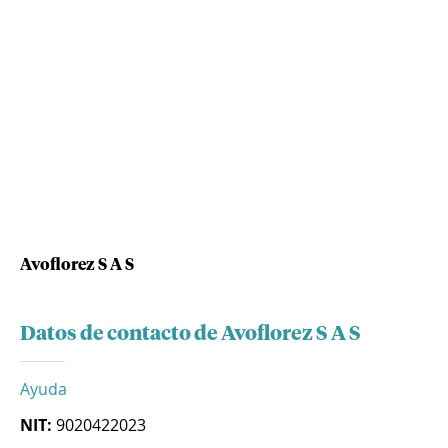
Avoflorez S A S
Datos de contacto de Avoflorez S A S
Ayuda
NIT:
9020422023