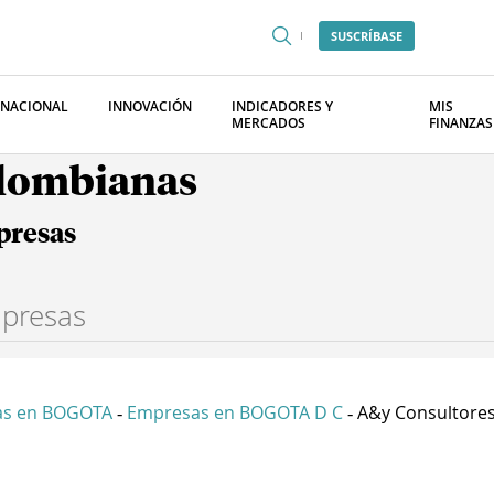
SUSCRÍBASE
RNACIONAL
INNOVACIÓN
INDICADORES Y
MIS
MERCADOS
FINANZAS
olombianas
presas
as en BOGOTA
Empresas en BOGOTA D C
A&y Consultores 
-
-