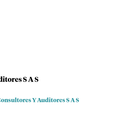
itores S A S
onsultores Y Auditores S A S