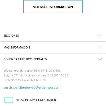
VER MÁS INFORMACIÓN
SECCIONES
MÁS INFORMACIÓN
CONOZCA NUESTROS PORTALES
Info general del portal: PBX: 57 (1) 2940100.
Bogotá 5714444 - Línea Nacional 01 8000 110 211.
Dirección: Av. Calle 26 # 68B-70.
servicioalclienteweb@eltiempo.com
VERSIÓN PARA COMPUTADOR