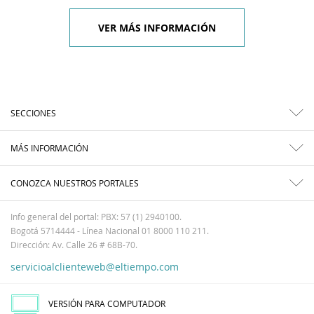
VER MÁS INFORMACIÓN
SECCIONES
MÁS INFORMACIÓN
CONOZCA NUESTROS PORTALES
Info general del portal: PBX: 57 (1) 2940100.
Bogotá 5714444 - Línea Nacional 01 8000 110 211.
Dirección: Av. Calle 26 # 68B-70.
servicioalclienteweb@eltiempo.com
VERSIÓN PARA COMPUTADOR