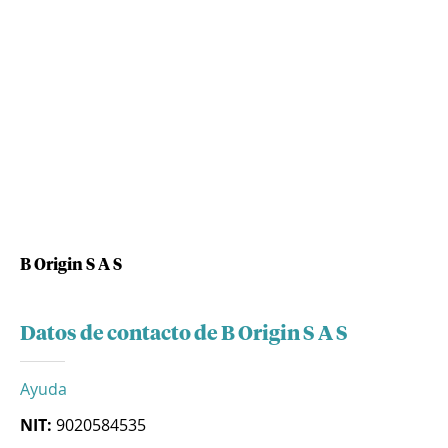
B Origin S A S
Datos de contacto de B Origin S A S
Ayuda
NIT:
9020584535