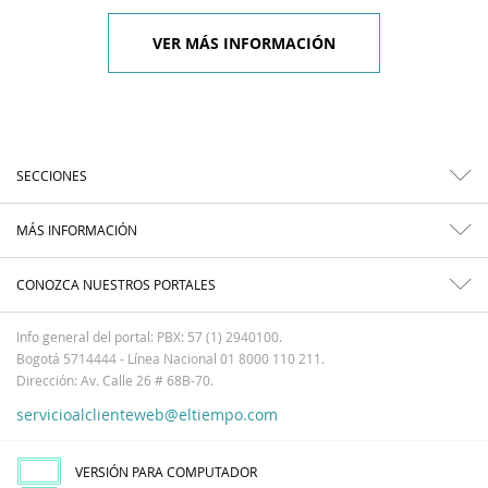
VER MÁS INFORMACIÓN
SECCIONES
MÁS INFORMACIÓN
CONOZCA NUESTROS PORTALES
Info general del portal: PBX: 57 (1) 2940100.
Bogotá 5714444 - Línea Nacional 01 8000 110 211.
Dirección: Av. Calle 26 # 68B-70.
servicioalclienteweb@eltiempo.com
VERSIÓN PARA COMPUTADOR