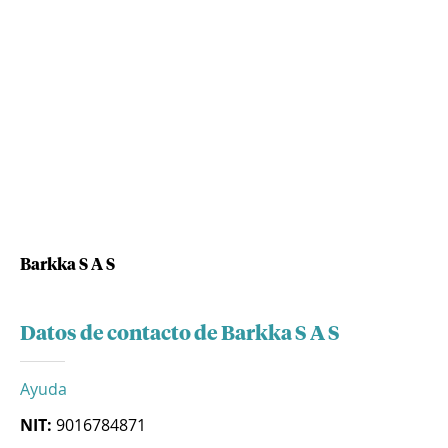
Barkka S A S
Datos de contacto de Barkka S A S
Ayuda
NIT:
9016784871