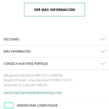
VER MÁS INFORMACIÓN
SECCIONES
MÁS INFORMACIÓN
CONOZCA NUESTROS PORTALES
Info general del portal: PBX: 57 (1) 2940100.
Bogotá 5714444 - Línea Nacional 01 8000 110 211.
Dirección: Av. Calle 26 # 68B-70.
servicioalclienteweb@eltiempo.com
VERSIÓN PARA COMPUTADOR