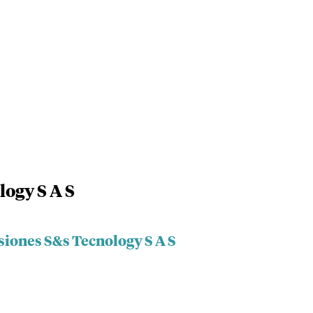
logy S A S
siones S&s Tecnology S A S